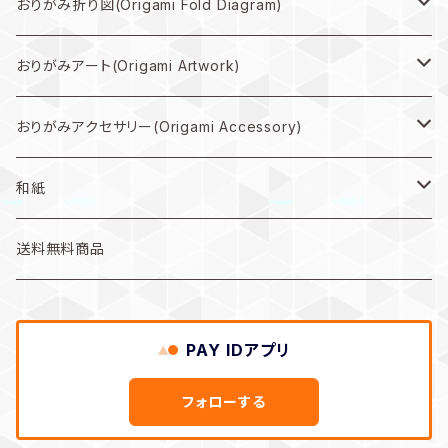
大型作品プラン
おりがみ折り図(Origami Fold Diagram)
中型作品プラン
折り図PDF(PDF Download)
おりがみアート(Origami Artwork)
小型作品プラン
折り図キット(with material)
壁掛け(Wall hanging artwork)
おりがみアクセサリー(Origami Accessory)
色紙(art)
ピアス(earring)
和紙
うちわ(Paper fan)
イヤリング(clip-on earrings)
和紙
送料無料商品
インテリア雑貨(home accents)
PAY IDアプリ
キーホルダー(keychain)
フォローする