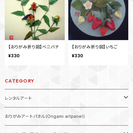
【おりがみ折り図】ベニバナ
【おりがみ折り図】いちご
¥330
¥330
CATEGORY
レンタルアート
規格外作品プラン
おりがみアートパネル(Origami artpanel)