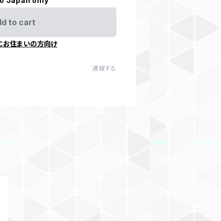
to Japan only
d to cart
にお住まいの方向け
通報する