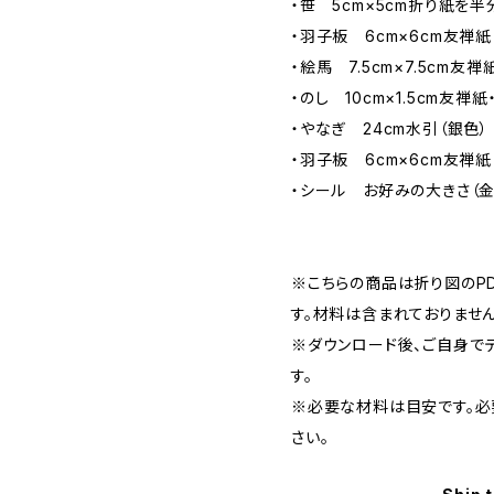
・笹 5cm×5cm折り紙を
・羽子板 6cm×6cm友禅紙
・絵馬 7.5cm×7.5cm友禅
・のし 10cm×1.5cm友禅紙
・やなぎ 24cm水引（銀色）
・羽子板 6cm×6cm友禅紙
・シール お好みの大きさ（金
※こちらの商品は折り図のP
す。材料は含まれておりません
※ダウンロード後、ご自身で
す。
※必要な材料は目安です。必
さい。