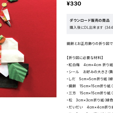
¥330
ダウンロード販売の商品
購入後にDL出来ます (344
鏡餅とお正月飾りの折り図で
【折り図に必要な材料】
・紅白梅 4cm×4cm 折り
・シール お好みの大きさ（黄
・しだ 5cm×5cm折り紙（
・鏡餅 15cm×15cm折り紙
・三方 15cm×15cm折り紙
・松 3cm×3cm折り紙（緑色
・だいだい 4cm×4cm折り