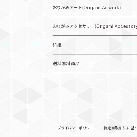
中型作品プラン
折り図PDF(PDF Download)
おりがみアート(Origami Artwork)
小型作品プラン
折り図キット(with material)
壁掛け(Wall hanging artwork)
おりがみアクセサリー(Origami Accessor
色紙(art)
ピアス(earring)
和紙
うちわ(Paper fan)
イヤリング(clip-on earrings)
和紙
送料無料商品
インテリア雑貨(home accents)
キーホルダー(keychain)
プライバシーポリシー
特定商取引法に基