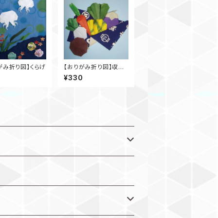
がみ折り図】くらげ
【おりがみ折り図】収穫
祭
0
¥330