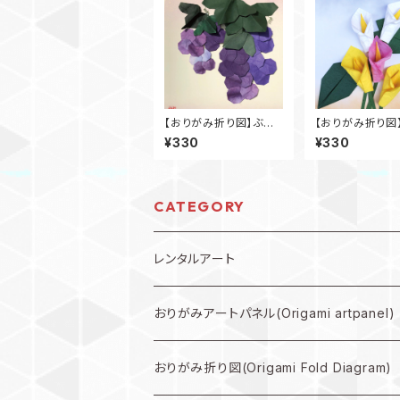
【おりがみ折り図】ぶど
【おりがみ折り図
う
ー
¥330
¥330
CATEGORY
レンタルアート
規格外作品プラン
おりがみアートパネル(Origami artpanel)
大型作品プラン
おりがみ折り図(Origami Fold Diagram)