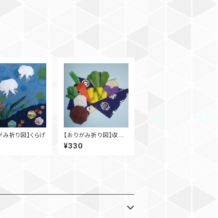
がみ折り図】くらげ
【おりがみ折り図】収穫
祭
0
¥330