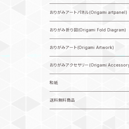
規格外作品プラン
おりがみアートパネル(Origami artpanel)
大型作品プラン
おりがみ折り図(Origami Fold Diagram)
中型作品プラン
折り図PDF(PDF Download)
おりがみアート(Origami Artwork)
小型作品プラン
折り図キット(with material)
壁掛け(Wall hanging artwork)
おりがみアクセサリー(Origami Accessor
色紙(art)
ピアス(earring)
和紙
うちわ(Paper fan)
イヤリング(clip-on earrings)
和紙
送料無料商品
インテリア雑貨(home accents)