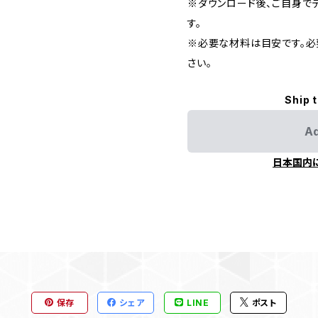
※ダウンロード後、ご自身で
す。
※必要な材料は目安です。必
さい。
Ship 
Ad
日本国内
保存
シェア
LINE
ポスト