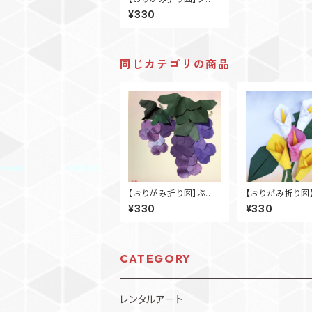
スマス聖歌隊
¥330
同じカテゴリの商品
【おりがみ折り図】ぶど
【おりがみ折り図
う
ー
¥330
¥330
CATEGORY
レンタルアート