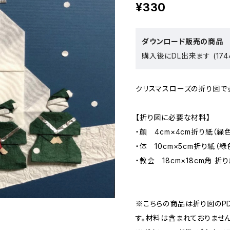
¥330
ダウンロード販売の商品
購入後にDL出来ます (174
クリスマスローズの折り図で
【折り図に必要な材料】
・顔 4cm×4cm折り紙（緑
・体 10cm×5cm折り紙（緑
・教会 18cm×18cm角 折り
※こちらの商品は折り図のP
す。材料は含まれておりません