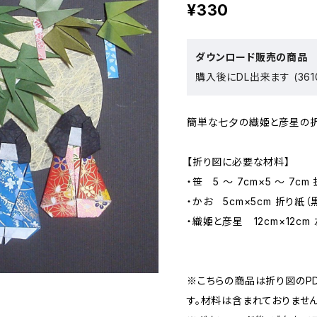
¥330
ダウンロード販売の商品
購入後にDL出来ます (361
簡単な七夕の織姫と彦星の折
【折り図に必要な材料】
・笹 5 ～ 7cm×5 ～ 7cm
・かお 5cm×5cm 折り紙
・織姫と彦星 12cm×12c
※こちらの商品は折り図のP
す。材料は含まれておりません