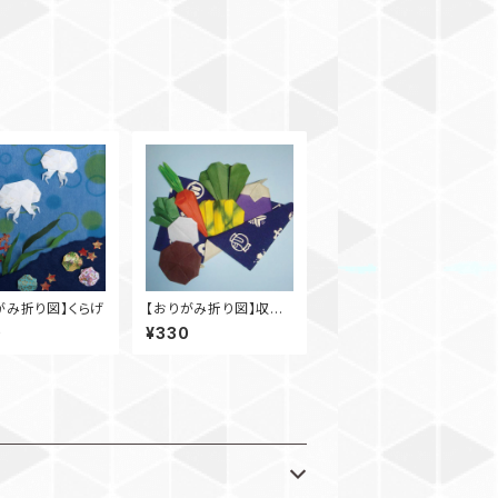
がみ折り図】くらげ
【おりがみ折り図】収穫
祭
0
¥330