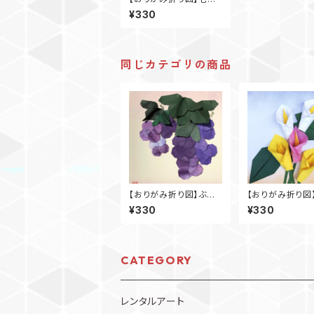
祭り2
¥330
同じカテゴリの商品
【おりがみ折り図】ぶど
【おりがみ折り図
う
ー
¥330
¥330
CATEGORY
レンタルアート