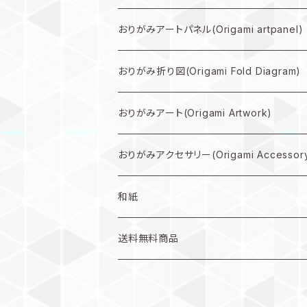
規格外作品プラン
おりがみアートパネル(Origami artpanel)
大型作品プラン
おりがみ折り図(Origami Fold Diagram)
中型作品プラン
折り図PDF(PDF Download)
おりがみアート(Origami Artwork)
小型作品プラン
折り図キット(with material)
壁掛け(Wall hanging artwork)
おりがみアクセサリー(Origami Accessor
色紙(art)
ピアス(earring)
和紙
うちわ(Paper fan)
イヤリング(clip-on earrings)
和紙
送料無料商品
インテリア雑貨(home accents)