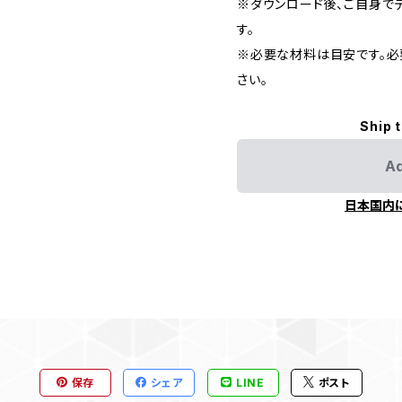
※ダウンロード後、ご自身で
す。
※必要な材料は目安です。必
さい。
Ship 
Ad
日本国内
保存
シェア
LINE
ポスト