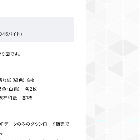
046バイト)
り図です。
 折り紙（緑色） 8枚
（黒色・白色） 各2枚
m 友禅和紙 各1枚
DFデータのみのダウンロード販売で
。