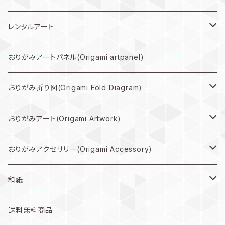
レンタルアート
規格外作品プラン
おりがみアートパネル(Origami artpanel)
大型作品プラン
おりがみ折り図(Origami Fold Diagram)
中型作品プラン
折り図PDF(PDF Download)
おりがみアート(Origami Artwork)
小型作品プラン
折り図キット(with material)
壁掛け(Wall hanging artwork)
おりがみアクセサリー(Origami Accessory)
色紙(art)
ピアス(earring)
和紙
うちわ(Paper fan)
イヤリング(clip-on earrings)
和紙
送料無料商品