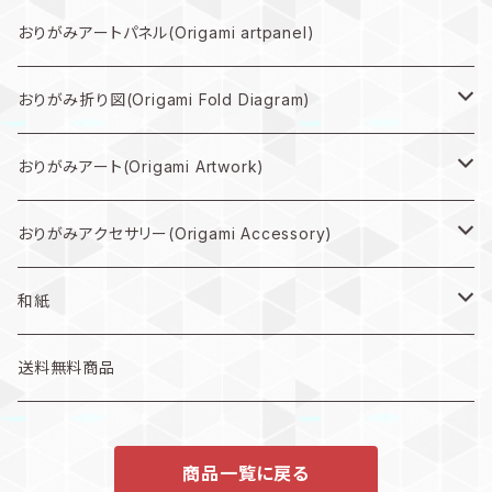
規格外作品プラン
おりがみアートパネル(Origami artpanel)
大型作品プラン
おりがみ折り図(Origami Fold Diagram)
中型作品プラン
折り図PDF(PDF Download)
おりがみアート(Origami Artwork)
小型作品プラン
折り図キット(with material)
壁掛け(Wall hanging artwork)
おりがみアクセサリー(Origami Accessory)
色紙(art)
ピアス(earring)
和紙
うちわ(Paper fan)
イヤリング(clip-on earrings)
和紙
送料無料商品
インテリア雑貨(home accents)
商品一覧に戻る