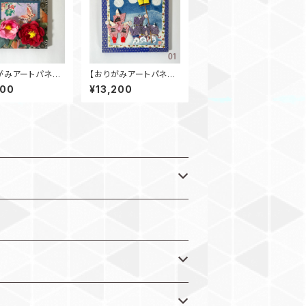
がみアートパネ
【おりがみアートパネ
丹 S0号
ル】阿波踊り S3号
800
¥13,200