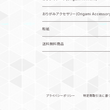
小型作品プラン
折り図キット(with material)
壁掛け(Wall hanging artwork)
おりがみアクセサリー(Origami Accessor
色紙(art)
ピアス(earring)
和紙
うちわ(Paper fan)
イヤリング(clip-on earrings)
和紙
送料無料商品
インテリア雑貨(home accents)
キーホルダー(keychain)
プライバシーポリシー
特定商取引法に基