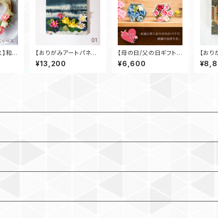
ス】和紙
【おりがみアートパネ
【母の日/父の日ギフト】
【おり
スマス
ル】睡蓮 S3号
おりがみフラワーボック
ル】牡
¥13,200
¥6,600
¥8,
X付き
ス＜バラ＞