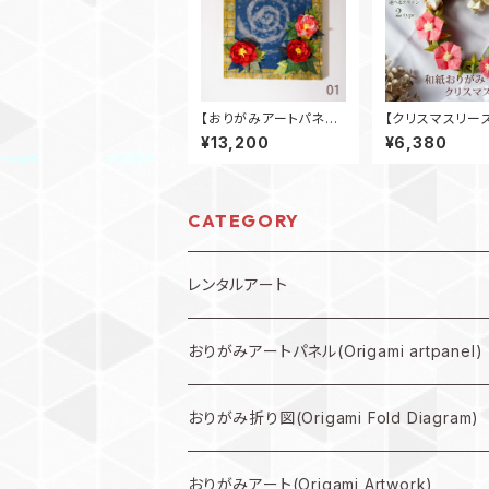
【おりがみアートパネ
【クリスマスリー
ル】椿 S3号
おりがみ クリ
¥13,200
¥6,380
ローズ 無料BO
CATEGORY
レンタルアート
規格外作品プラン
おりがみアートパネル(Origami artpanel)
大型作品プラン
おりがみ折り図(Origami Fold Diagram)
中型作品プラン
折り図PDF(PDF Download)
おりがみアート(Origami Artwork)