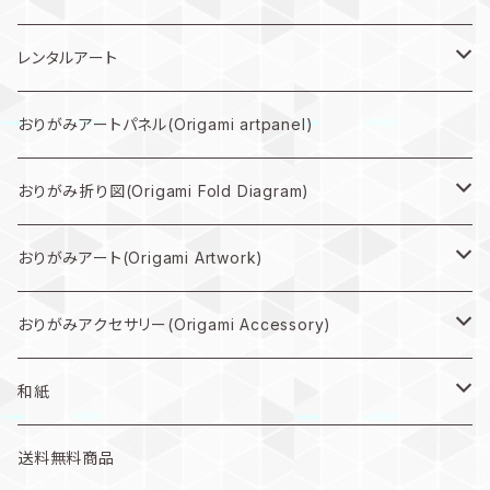
レンタルアート
規格外作品プラン
おりがみアートパネル(Origami artpanel)
大型作品プラン
おりがみ折り図(Origami Fold Diagram)
中型作品プラン
折り図PDF(PDF Download)
おりがみアート(Origami Artwork)
小型作品プラン
折り図キット(with material)
壁掛け(Wall hanging artwork)
おりがみアクセサリー(Origami Accessory)
色紙(art)
ピアス(earring)
和紙
うちわ(Paper fan)
イヤリング(clip-on earrings)
和紙
送料無料商品