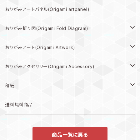
規格外作品プラン
おりがみアートパネル(Origami artpanel)
大型作品プラン
おりがみ折り図(Origami Fold Diagram)
中型作品プラン
折り図PDF(PDF Download)
おりがみアート(Origami Artwork)
小型作品プラン
折り図キット(with material)
壁掛け(Wall hanging artwork)
おりがみアクセサリー(Origami Accessory)
色紙(art)
ピアス(earring)
和紙
うちわ(Paper fan)
イヤリング(clip-on earrings)
和紙
送料無料商品
インテリア雑貨(home accents)
商品一覧に戻る