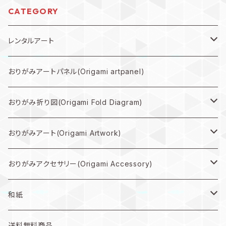
CATEGORY
レンタルアート
規格外作品プラン
おりがみアートパネル(Origami artpanel)
大型作品プラン
おりがみ折り図(Origami Fold Diagram)
中型作品プラン
折り図PDF(PDF Download)
おりがみアート(Origami Artwork)
小型作品プラン
折り図キット(with material)
壁掛け(Wall hanging artwork)
おりがみアクセサリー(Origami Accessory)
色紙(art)
ピアス(earring)
和紙
うちわ(Paper fan)
イヤリング(clip-on earrings)
和紙
送料無料商品