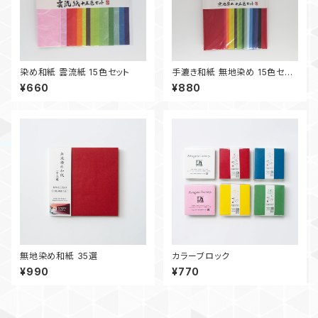
染め和紙 雲流紙 15色セット
手漉き和紙 無地染め 15色セッ
ト
¥660
¥880
無地染め和紙 35選
カラーブロック
¥990
¥770