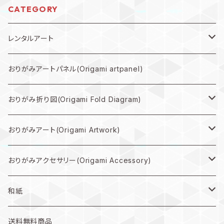
CATEGORY
レンタルアート
規格外作品プラン
おりがみアートパネル(Origami artpanel)
大型作品プラン
おりがみ折り図(Origami Fold Diagram)
中型作品プラン
折り図PDF(PDF Download)
おりがみアート(Origami Artwork)
小型作品プラン
折り図キット(with material)
壁掛け(Wall hanging artwork)
おりがみアクセサリー(Origami Accessory)
色紙(art)
ピアス(earring)
和紙
うちわ(Paper fan)
イヤリング(clip-on earrings)
和紙
送料無料商品