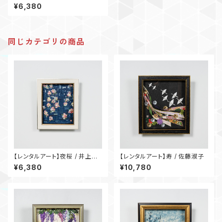
律子
¥6,380
同じカテゴリの商品
【レンタルアート】夜桜 / 井上律
【レンタルアート】寿 / 佐藤淑子
子
¥6,380
¥10,780