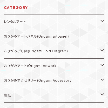
CATEGORY
レンタルアート
規格外作品プラン
おりがみアートパネル(Origami artpanel)
大型作品プラン
おりがみ折り図(Origami Fold Diagram)
中型作品プラン
折り図PDF(PDF Download)
おりがみアート(Origami Artwork)
小型作品プラン
折り図キット(with material)
壁掛け(Wall hanging artwork)
おりがみアクセサリー(Origami Accessory)
色紙(art)
ピアス(earring)
和紙