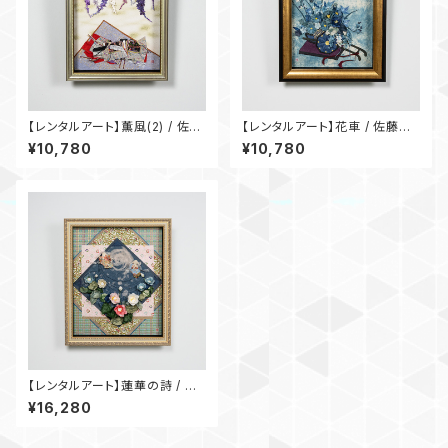
【レンタルアート】薫風(2) / 佐藤
【レンタルアート】花車 / 佐藤淑
淑子
子
¥10,780
¥10,780
【レンタルアート】蓮華の詩 / 井
上律子
¥16,280