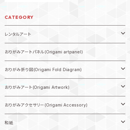
CATEGORY
レンタルアート
規格外作品プラン
おりがみアートパネル(Origami artpanel)
大型作品プラン
おりがみ折り図(Origami Fold Diagram)
中型作品プラン
折り図PDF(PDF Download)
おりがみアート(Origami Artwork)
小型作品プラン
折り図キット(with material)
壁掛け(Wall hanging artwork)
おりがみアクセサリー(Origami Accessory)
色紙(art)
ピアス(earring)
和紙