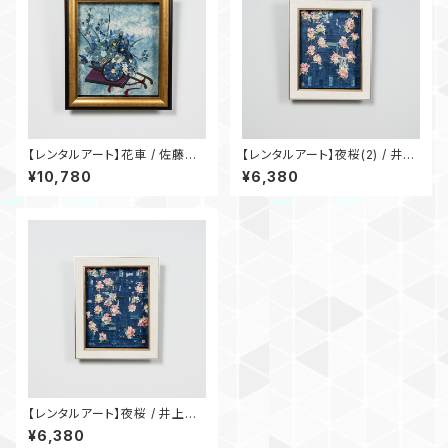
【レンタルアート】花車 / 佐藤淑
【レンタルアート】夜桜(2) / 井上
子
律子
¥10,780
¥6,380
【レンタルアート】夜桜 / 井上律
子
¥6,380