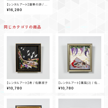
【レンタルアート】蓮華の詩 / 井
上律子
¥16,280
同じカテゴリの商品
【レンタルアート】寿 / 佐藤淑子
【レンタルアート】薫風(2) / 佐藤
淑子
¥10,780
¥10,780